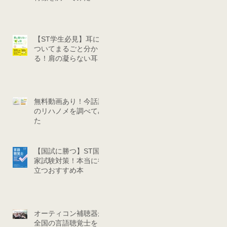
【ST学生必見】耳に
ついてまるごと分か
る！肩の凝らない耳の
話
無料動画あり！今話題
のリハノメを調べてみ
た
【国試に勝つ】ST国
家試験対策！本当に役
立つおすすめ本
オーティコン補聴器が
全国の言語聴覚士を目