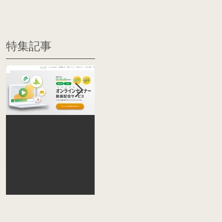
特集記事
無料動画あり！今
オーティコン補
【STS
話題のリハノメ
聴器が全国の言語
ティコ
を調べてみた
聴覚士を目指す学
が聴覚
生を対象に2泊3
と最新
日で「サマーキ
るサマ
ャンプ」を開催
プを開
しました