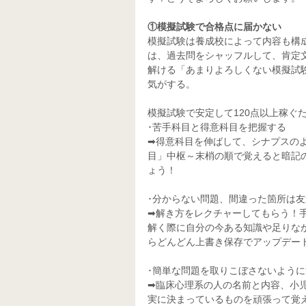
①模擬試験で合格点に届かない
模擬試験は養成校によって内容も構
は、過去問をシャッフルして、肯定
解ける「あまりよろしくない模擬試験で
気がする。
模擬試験で安定して120点以上稼ぐ
･苦手科目と得意科目を把握する
➡得意科目を伸ばして、シナプスの
目」中枢～末梢の順で覚えると暗記
ょう！
･分からない問題、間違った箇所は
➡解き方をレクチャーしてもらう！
解く際に自分の今ある知識や足りな
らどんどん上書き保存でアップデー
･簡単な問題を取りこぼさないよう
➡臨床心理系の人の名前と内容、小
実に決まっているものを頑張って覚