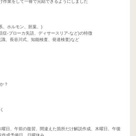
付け作業をして一冊で完結できるようにしました
系、ホルモン、胚葉、)
語症-ブローカ失語、ディサースリア-など)の特徴
意識、長谷川式、知能検査、発達検査)など
か？
く
問、水曜日、午前の復習、間違えた箇所だけ解説作成、木曜日、午後
説作成予備日、日曜休み