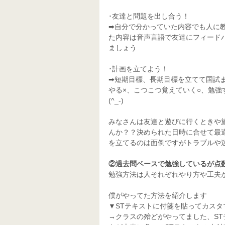
･友達と問題を出し合う！
➡自分で分かっていた内容でも人に
た内容は音声言語で友達にフィード
ましょう
･計画を立てよう！
➡短期目標、長期目標を立てて国試
やる×、こつこつ覚えていく○、勉
(^_-)
みなさんは友達と遊びに行くときや
んか？？決められた日時に合せて最適
を立てるのは面倒ですがトラブルや
②過去問ベースで勉強しているが点
勉強方法は人それぞれやり方や工夫があ
僕がやってた方法を紹介します
▼STテキストに付箋を貼ってカスタ
→クラスの殆どがやってました、ST