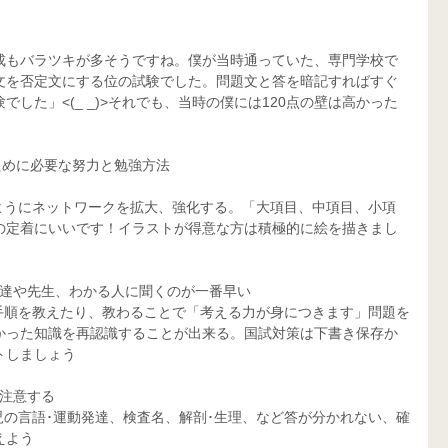
成もバラツキが多そうですね。僕が当時通っていた、専門学校で
文を否定文にする位の試験でした。問題文と答を暗記すればすぐ
した」<(_ _)>それでも、当時の僕には120点の壁は高かった
ために必要な努力と勉強方法
ようにネットワークを拡大、強化する。「大項目、中項目、小項
の定着にいいです！イラストが得意な方は積極的に絵を描きまし
友達や先生、わかる人に聞くのが一番早い
手順を教えたり、教わることで「考える力が身につきます」問題を
かった知識を再認識することが出来る。国試対策は下書き保存か
トしましょう
に注意する
児の言語･運動発達、検査名、解剖･生理、など答が分かれない、確
えよう