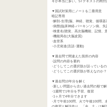
キが本当に多い。STテキストの肉
▼国試対策用にノートを二冊用意
暗記専用
･解剖-生理(脳、神経、聴覚、循環器
･病態(臨床神経-パーキンソン病、失
･検査名(聴覚、高次脳機能、記憶、
･機能局在(大脳皮質)
･血管系
･小児発達(言語･運動)
▼過去問で間違えた箇所の内容
･設問の内容を要約
･どうしてこの選択肢が誤っているの
･どうしてこの選択肢が答えなのか？
▼過去問10年分を解く
･新しい問題から古い過去問の順で解
･1週間で1年分を予習、復習
･1ヶ月で4年分できます
･月で午前100問、火で午後100
の復習と解説作り、「金、土」は解