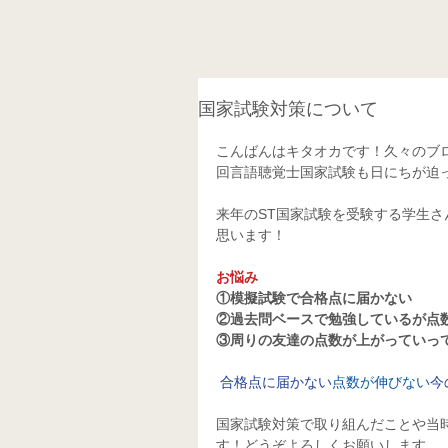
国家試験対策について
こんばんはキタオカです！久々のブログ記
回言語聴覚士国家試験も日にちが迫
来年のST国家試験を受験する学生
思います！
お悩み
①模擬試験で合格点に届かない
②過去問ベースで勉強しているが点
③周りの友達の点数が上がっていっ
合格点に届かない
点数が伸びない
今
国家試験対策で取り組んだことや当
す！どうぞよろしくお願いします。