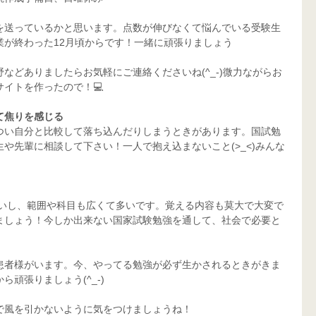
を送っているかと思います。点数が伸びなくて悩んでいる受験生
業が終わった12月頃からです！一緒に頑張りましょう
などありましたらお気軽にご連絡くださいね(^_-)微力ながらお
イトを作ったので！💻
て焦りを感じる
つい自分と比較して落ち込んだりしまうときがあります。国試勉
や先輩に相談して下さい！一人で抱え込まないこと(>_<)みんな
ないし、範囲や科目も広くて多いです。覚える内容も莫大で大変で
ましょう！今しか出来ない国家試験勉強を通して、社会で必要と
患者様がいます。今、やってる勉強が必ず生かされるときがきま
頑張りましょう(^_-)
で風を引かないように気をつけましょうね！