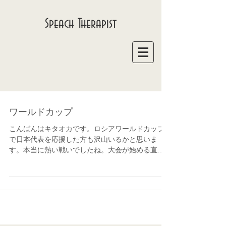
Speach Therapist
ワールドカップ
こんばんはキタオカです。ロシアワールドカップ
で日本代表を応援した方も沢山いるかと思いま
す。本当に熱い戦いでしたね。大会が始める直前
に異例の監督交代から始まり幕が明けた西野ジャ
パン。 なかなか結果を出せないで苦しんでいた日
本代表にどんな魔法をかけたんでしょう。前に進
む為に選ん...