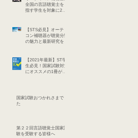
全国の言語聴覚士を目
指す学生を対象に2泊
3日で「サマーキャン
プ」を開催しました
【STS必見】オーティ
コン補聴器が聴覚分野
の魅力と最新研究を伝
えるサマーキャンプを
開催
【2021年最新】ST学
生必見！国家試験対策
にオススメの1冊が文
光堂から出版
国家試験おつかれさまでし
た
第２２回言語聴覚士国家試
験を受験する皆様へ