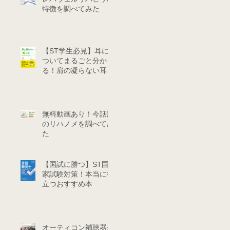
特徴を調べてみた
【ST学生必見】耳に
ついてまるごと分か
る！肩の凝らない耳の
話
無料動画あり！今話題
のリハノメを調べてみ
た
【国試に勝つ】ST国
家試験対策！本当に役
立つおすすめ本
オーティコン補聴器が