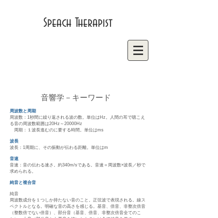
Speach Therapist
音響学－キーワード
周波数と周期
周波数：1秒間に繰り返される波の数。単位はHz。人間の耳で聴こえ
る音の周波数範囲は20Hz～20000Hz
周期：１波長進むのに要する時間。単位はms
波長
波長：1周期に、その振動が伝わる距離。単位はm
音速
音速：音の伝わる速さ。約340m/sである。音速＝周波数×波長／秒で
求められる。
純音と複合音
純音
周波数成分を１つしか持たない音のこと。正弦波で表現される。線ス
ペクトルとなる。明確な音の高さを感じる。基音、倍音、非整次倍音
（整数倍でない倍音）、部分音（基音、倍音、非整次倍音全てのこ