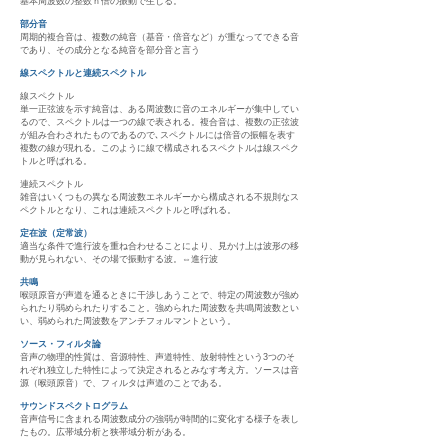
基本周波数の整数ｎ倍の振動で生じる。
部分音
周期的複合音は、複数の純音（基音・倍音など）が重なってできる音
であり、その成分となる純音を部分音と言う
線スペクトルと連続スペクトル
線スペクトル
単一正弦波を示す純音は、ある周波数に音のエネルギーが集中してい
るので、スペクトルは一つの線で表される。複合音は、複数の正弦波
が組み合わされたものであるので､スペクトルには倍音の振幅を表す
複数の線が現れる。このように線で構成されるスペクトルは線スペク
トルと呼ばれる。
連続スペクトル
雑音はいくつもの異なる周波数エネルギーから構成される不規則なス
ペクトルとなり、これは連続スペクトルと呼ばれる。
定在波（定常波）
適当な条件で進行波を重ね合わせることにより、見かけ上は波形の移
動が見られない、その場で振動する波。⇔進行波
共鳴
喉頭原音が声道を通るときに干渉しあうことで、特定の周波数が強め
られたり弱められたりすること。強められた周波数を共鳴周波数とい
い、弱められた周波数をアンチフォルマントという。
ソース・フィルタ論
音声の物理的性質は、音源特性、声道特性、放射特性という3つのそ
れぞれ独立した特性によって決定されるとみなす考え方。ソースは音
源（喉頭原音）で、フィルタは声道のことである。
サウンドスペクトログラム
音声信号に含まれる周波数成分の強弱が時間的に変化する様子を表し
たもの。広帯域分析と狭帯域分析がある。