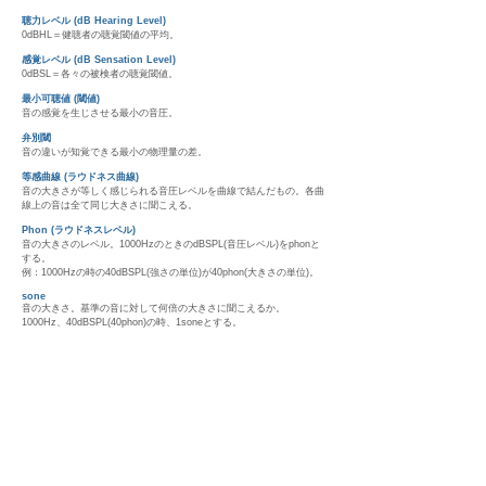
聴力レベル (dB Hearing Level)
0dBHL＝健聴者の聴覚閾値の平均。
感覚レベル (dB Sensation Level)
0dBSL＝各々の被検者の聴覚閾値。
最小可聴値 (閾値)
音の感覚を生じさせる最小の音圧。
弁別閾
音の違いが知覚できる最小の物理量の差。
等感曲線 (ラウドネス曲線)
音の大きさが等しく感じられる音圧レベルを曲線で結んだもの。各曲
線上の音は全て同じ大きさに聞こえる。
Phon (ラウドネスレベル)
音の大きさのレベル。1000HzのときのdBSPL(音圧レベル)をphonと
する。
例：1000Hzの時の40dBSPL(強さの単位)が40phon(大きさの単位)。
sone
音の大きさ。基準の音に対して何倍の大きさに聞こえるか。
1000Hz、40dBSPL(40phon)の時、1soneとする。
マスキング
他の音の存在によりある音の聴覚閾値が上昇する現象。
マスカーとマスキー
マスカー：マスキングする音 (ノイズなど)
マスキー：マスキングされる音 (信号音など)
マスクされやすい音
マスカーと同じ周波数帯域の音が最もマスキングされやすく、マスカ
ーとマスキーの周波数が異なる場合、マスカーより高い周波数の音は
比較的マスキングされやすいが、低い周波数はマスキングが起こりに