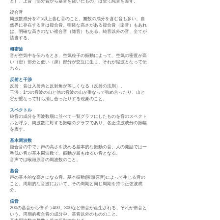
と）、上音（部分音から基音を抜いたもの）は全て純音を差す。
複合音
周波数成分を2つ以上含む音のこと。無数の成分を含む音も多い。自
然界に存在する音は複合音。明確な高さがある複合音（楽音）もあれ
ば、明確な高さのない複合音（雑音）もある。純音以外の音、全てが
該当する。
粗密波
音が空気中を伝わるとき、空気粒子の振動によって、空気の密度が高
い（密）部分と低い（疎）部分が交互に生じ、それが縦波となって伝
わる。
反射と干渉
反射：音は入射角と反射角が等しくなる（反射の法則）。
干渉：1つの音波の山と他の音波の山が重なって強め合ったり、山と
谷が重なって打ち消し合ったりする現象のこと。
スペクトル
純音の成分を周波数順に並べて一覧グラフにしたものを音のスペクト
ルと呼ぶ。周波数に対する振幅のグラフであり、各正弦波成分の振幅
を表す。
基本周波数
複合音の中で、声の高さを決める基本的な振動の音。人の発話では一
番低い音が基本周波数で、振動が最もゆるい音となる。
音声では喉頭原音の周波数のこと。
基音
声の基本的な高さになる音。基本振動(喉頭原音)によって生じる音の
こと。周期的な音波において、その周期と同じ周期を持つ正弦波成
分。
倍音
200の基音から倍ずつ400、800など倍音が産生される、それが倍音と
いう。周期的複合音の成分中、基音以外のもののこと。