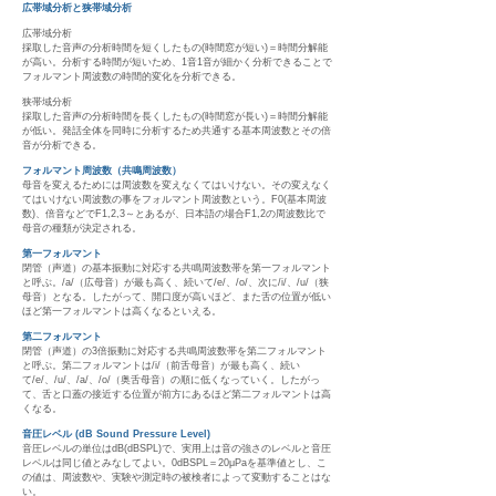
広帯域分析と狭帯域分析
広帯域分析
採取した音声の分析時間を短くしたもの(時間窓が短い)＝時間分解能
が高い。分析する時間が短いため、1音1音が細かく分析できることで
フォルマント周波数の時間的変化を分析できる。
狭帯域分析
採取した音声の分析時間を長くしたもの(時間窓が長い)＝時間分解能
が低い。発話全体を同時に分析するため共通する基本周波数とその倍
音が分析できる。
フォルマント周波数（共鳴周波数）
母音を変えるためには周波数を変えなくてはいけない。その変えなく
てはいけない周波数の事をフォルマント周波数という。F0(基本周波
数)、倍音などでF1,2,3～とあるが、日本語の場合F1,2の周波数比で
母音の種類が決定される。
第一フォルマント
閉管（声道）の基本振動に対応する共鳴周波数帯を第一フォルマント
と呼ぶ。/a/（広母音）が最も高く、続いて/e/、/o/、次に/i/、/u/（狭
母音）となる。したがって、開口度が高いほど、また舌の位置が低い
ほど第一フォルマントは高くなるといえる。
第二フォルマント
閉管（声道）の3倍振動に対応する共鳴周波数帯を第二フォルマント
と呼ぶ。第二フォルマントは/i/（前舌母音）が最も高く、続い
て/e/、/u/、/a/、/o/（奥舌母音）の順に低くなっていく。したがっ
て、舌と口蓋の接近する位置が前方にあるほど第二フォルマントは高
くなる。
音圧レベル (dB Sound Pressure Level)
音圧レベルの単位はdB(dBSPL)で、実用上は音の強さのレベルと音圧
レベルは同じ値とみなしてよい。0dBSPL＝20μPaを基準値とし、こ
の値は、周波数や、実験や測定時の被検者によって変動することはな
い。