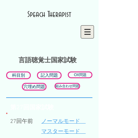
Speach Therapist
​言語聴覚士国家試験
科目別
記入問題
OX問題
穴埋め問題
組み合わせ問題
​第27回国家試験
27回午前
ノーマルモード
​マスターモード