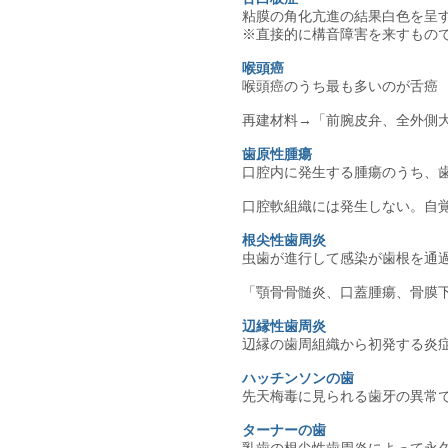
粘膜の角化亢進の結果白色を呈
※直接的に構音障害を来すもの
喉頭癌
喉頭癌のうち最も多いのが舌癌
再建材料→「前腕皮弁、全外側
歯原性腫瘍
口腔内に発生する腫瘍のうち、
口腔軟組織には発生しない。自
根尖性歯周炎
虫歯が進行して感染が歯根を通
「顎骨骨髄炎、口蓋腫瘍、骨膜
辺縁性歯周炎
辺縁の歯周組織から初発する炎
ハッチンソンの歯
先天梅毒に見られる歯牙の異常
ターナーの歯