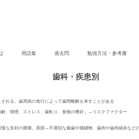
は
用語集
過去問
勉強方法・参考書
​歯科・疾患別
こされる。歯周病の進行によって歯間離解を来すことがある
加齢、喫煙、ストレス、歯軋り、食物の嗜好」→リスクファクター
緩慢な良好の腫瘤。原因→不適切な義歯や補綴物、歯肉や歯肉縁炎など