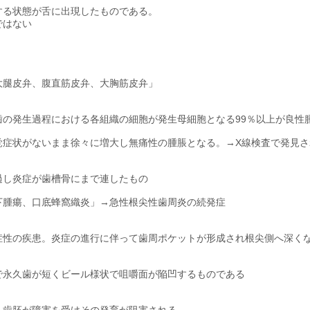
する状態が舌に出現したものである。
ではない
大腿皮弁、腹直筋皮弁、大胸筋皮弁」
歯の発生過程における各組織の細胞が発生母細胞となる99％以上が良性
覚症状がないまま徐々に増大し無痛性の腫脹となる。→X線検査で発見さ
過し炎症が歯槽骨にまで連したもの
下腫瘍、口底蜂窩織炎」→急性根尖性歯周炎の続発症
症性の疾患。炎症の進行に伴って歯周ポケットが形成され根尖側へ深く
で永久歯が短くビール様状で咀嚼面が陥凹するものである