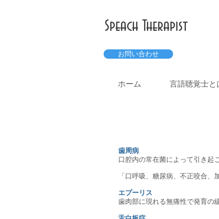
Speach Therapist
お問い合わせ
ホーム
言語聴覚士と
歯周病
口腔内の常在菌によって引き起
「口呼吸、糖尿病、不正咬合、
エプーリス
歯肉部に現れる無痛性で発育の
舌白板症