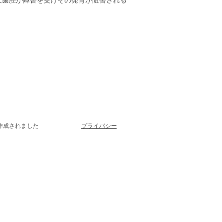
久歯胚が障害を受けその発育が阻害される
作成されました
プライバシー