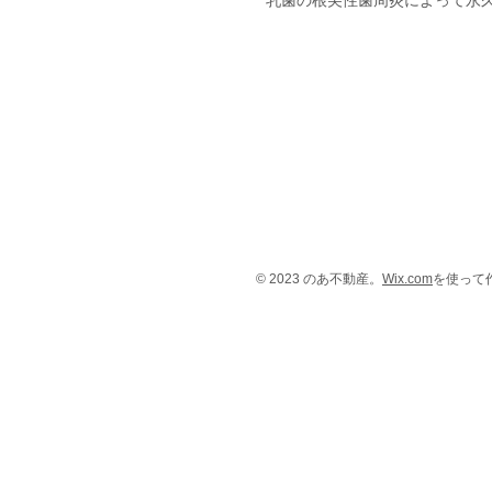
​乳歯の根尖性歯周炎によって永
© 2023 のあ不動産。
Wix.com
を使って