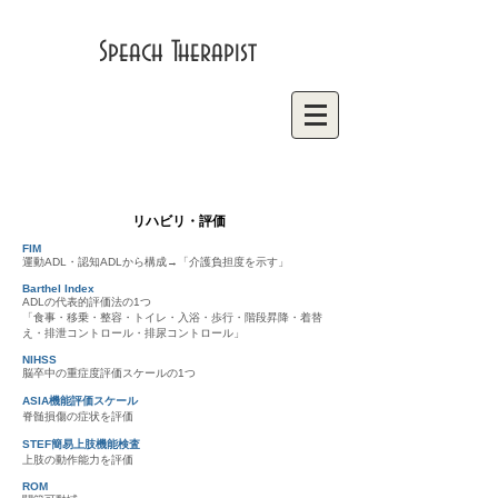
Speach Therapist
リハビリ・評価
FIM
運動ADL・認知ADLから構成→「介護負担度を示す」
Barthel Index
ADLの代表的評価法の1つ
「食事・移乗・整容・トイレ・入浴・歩行・階段昇降・着替
え・排泄コントロール・排尿コントロール」
NIHSS
脳卒中の重症度評価スケールの1つ
ASIA機能評価スケール
脊髄損傷の症状を評価
STEF簡易上肢機能検査
上肢の動作能力を評価
ROM