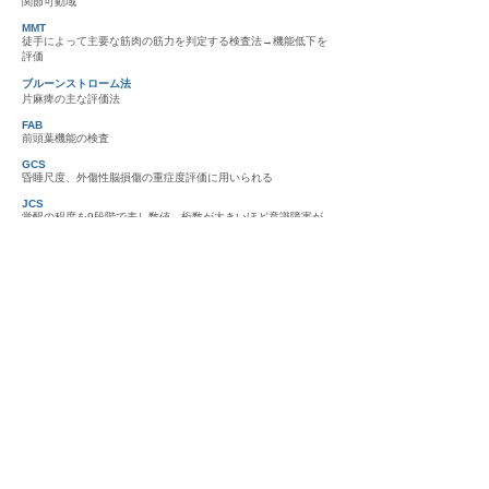
関節可動域
MMT
徒手によって主要な筋肉の筋力を判定する検査法→機能低下を
評価
ブルーンストローム法
片麻痺の主な評価法
FAB
前頭葉機能の検査
GCS
昏睡尺度、外傷性脳損傷の重症度評価に用いられる
JCS
​覚醒の程度を9段階で表し数値、桁数が大きいほど意識障害が
重い事を示す。3‐3‐9度式
© 2023 のあ不動産。
Wix.com
を使って作成されました
プライバシー