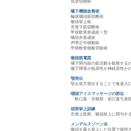
気管切開術
嚥下機能改善術
輪状咽頭筋切断術
喉頭挙上術
舌骨下筋切断術
甲状軟骨形成術Ⅰ型
咽頭弁形成術
声帯正中移動術
甲状軟骨側板切除術
喉頭筋電図
嚥下関与筋の筋活動を観察する
嚥下障害が筋原性か神経原性か
顎突出
顎を前方突出することで食道入
咽頭アイスマッサージの部位
「軟口蓋・舌根部・前口蓋弓基
頭部挙上訓練
舌骨上筋群、喉頭挙上に関与す
メンデルスゾーン法
​喉頭を最も挙上した位置で保