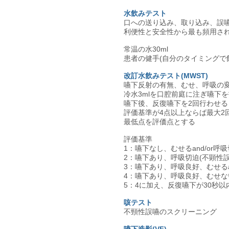
水飲みテスト
口への送り込み、取り込み、誤
利便性と安全性から最も頻用さ
常温の水30ml
患者の健手(自分のタイミングで
改訂水飲みテスト(MWST)
嚥下反射の有無、むせ、呼吸の
冷水3mlを口腔前庭に注ぎ嚥下
嚥下後、反復嚥下を2回行わせる
評価基準が4点以上ならば最大2
最低点を評価点とする
評価基準
1：嚥下なし、むせるand/or呼
2：嚥下あり、呼吸切迫(不顕性誤
3：嚥下あり、呼吸良好、むせるan
4：嚥下あり、呼吸良好、むせな
5：4に加え、反復嚥下が30秒以
咳テスト
不頸性誤嚥のスクリーニング