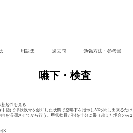
は
用語集
過去問
勉強方法・参考書
嚥下・検査
の惹起性を見る
指(中指)で甲状軟骨を触知した状態で空嚥下を指示し30秒間に出来るだ
腔内を湿潤させてから行う。甲状軟骨が指を十分に乗り越えた場合のみ1
回✕