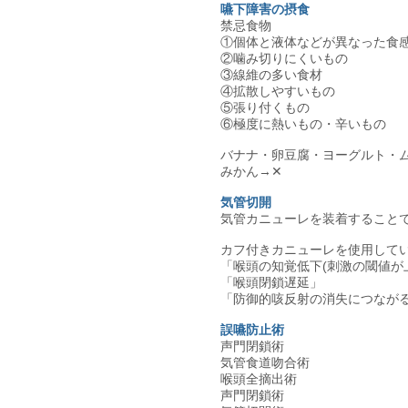
嚥下障害の摂食
禁忌食物
①個体と液体などが異なった食
②噛み切りにくいもの
③線維の多い食材
④拡散しやすいもの
⑤張り付くもの
⑥極度に熱いもの・辛いもの
バナナ・卵豆腐・ヨーグルト・ム
みかん→✕
気管切開
気管カニューレを装着すること
カフ付きカニューレを使用して
「喉頭の知覚低下(刺激の閾値が
「喉頭閉鎖遅延」
「防御的咳反射の消失につなが
誤嚥防止術
声門閉鎖術
気管食道吻合術
喉頭全摘出術
声門閉鎖術