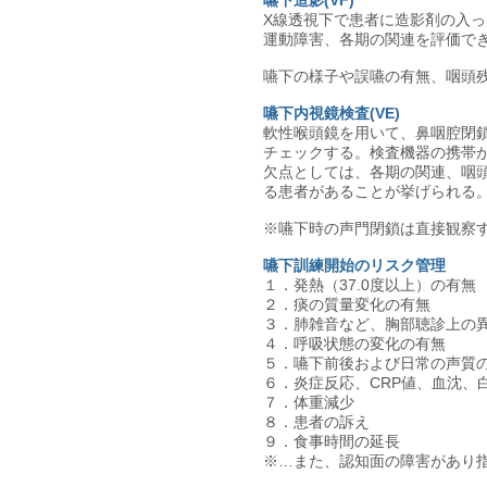
嚥下造影(VF)
X線透視下で患者に造影剤の入
運動障害、各期の関連を評価で
嚥下の様子や誤嚥の有無、咽頭
嚥下内視鏡検査(VE)
軟性喉頭鏡を用いて、鼻咽腔閉
チェックする。検査機器の携帯が
欠点としては、各期の関連、咽
る患者があることが挙げられる
※嚥下時の声門閉鎖は直接観察
嚥下訓練開始のリスク管理
１．発熱（37.0度以上）の有無
２．痰の質量変化の有無
３．肺雑音など、胸部聴診上の
４．呼吸状態の変化の有無
５．嚥下前後および日常の声質
６．炎症反応、CRP値、血沈、
７．体重減少
８．患者の訴え
９．食事時間の延長
※…また、認知面の障害があり