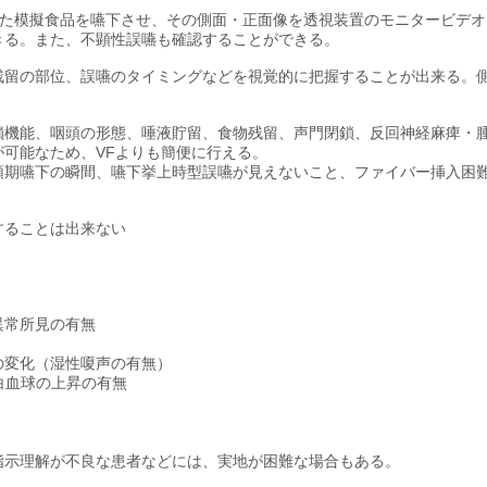
った模擬食品を嚥下させ、その側面・正面像を透視装置のモニタービデ
きる。また、不顕性誤嚥も確認することができる。
残留の部位、誤嚥のタイミングなどを視覚的に把握することが出来る。
鎖機能、咽頭の形態、唾液貯留、食物残留、声門閉鎖、反回神経麻痺・
可能なため、VFよりも簡便に行える。
頭期嚥下の瞬間、嚥下挙上時型誤嚥が見えないこと、ファイバー挿入困
。
することは出来ない
異常所見の有無
の変化（湿性嗄声の有無）
白血球の上昇の有無
指示理解が不良な患者などには、実地が困難な場合もある。