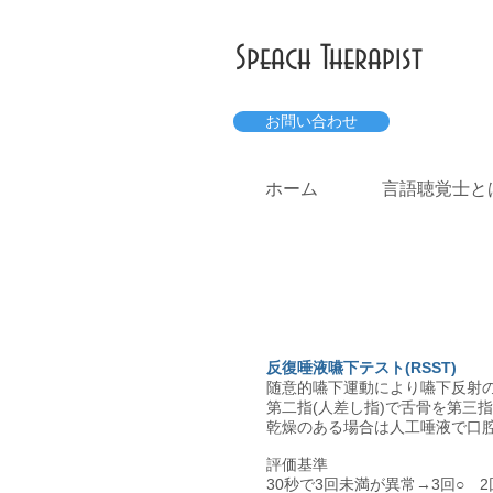
Speach Therapist
お問い合わせ
ホーム
言語聴覚士と
反復唾液嚥下テスト(RSST)
随意的嚥下運動により嚥下反射
第二指(人差し指)で舌骨を第三
乾燥のある場合は人工唾液で口
評価基準
30秒で3回未満が異常→3回○ 2