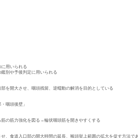
のに用いられる
の鑑別や予後判定に用いられる
口部を開大させ、咽頭残留、逆蠕動の解消を目的としている
部・咽頭後壁」
る筋の筋力強化を図る→輪状咽頭筋を開きやすくする
持させ、食道入口部の開大時間の延長、喉頭挙上範囲の拡大を促す方法で