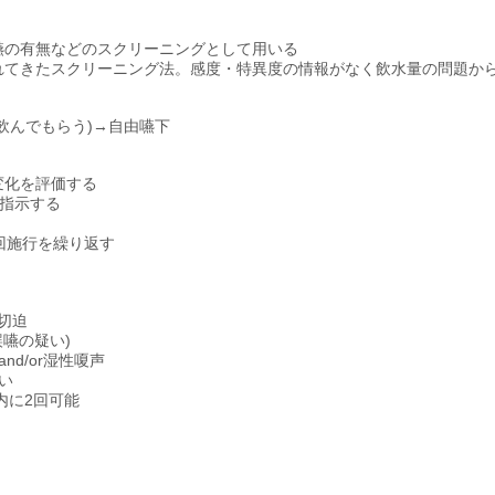
嚥の有無などのスクリーニングとして用いる
れてきたスクリーニング法。感度・特異度の情報がなく飲水量の問題か
飲んでもらう)→自由嚥下
変化を評価する
を指示する
回施行を繰り返す
吸切迫
嚥の疑い)
d/or湿性嗄声
い
内に2回可能