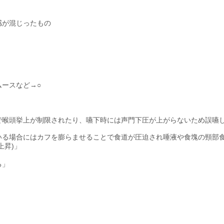
感が混じったもの
ースなど→○
で喉頭挙上が制限されたり、嚥下時には声門下圧が上がらないため誤嚥
いる場合にはカフを膨らませることで食道が圧迫され唾液や食塊の頸部
上昇)」
る」