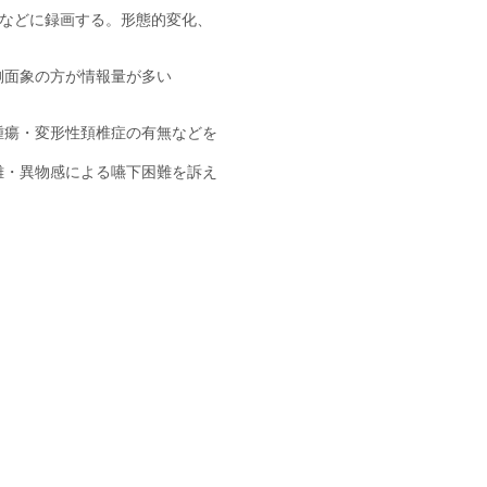
オなどに録画する。形態的変化、
側面象の方が情報量が多い
腫瘍・変形性頚椎症の有無などを
難・異物感による嚥下困難を訴え