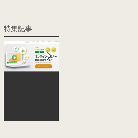
特集記事
無料動画あり！今
オーティコン補
【STS
話題のリハノメ
聴器が全国の言語
ティコ
を調べてみた
聴覚士を目指す学
が聴覚
生を対象に2泊3
と最新
日で「サマーキ
るサマ
ャンプ」を開催
プを開
しました