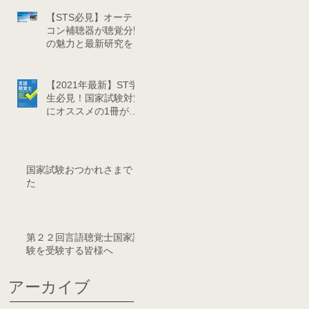
プ」を開催しました
【STS必見】オーティ
コン補聴器が聴覚分野
の魅力と最新研究を伝
えるサマーキャンプを
開催
【2021年最新】ST学
生必見！国家試験対策
にオススメの1冊が文
光堂から出版
国家試験おつかれさまでし
た
第２２回言語聴覚士国家試
験を受験する皆様へ
アーカイブ