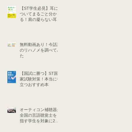
【ST学生必見】耳に
ついてまるごと分か
る！肩の凝らない耳の
話
無料動画あり！今話題
のリハノメを調べてみ
た
【国試に勝つ】ST国
家試験対策！本当に役
立つおすすめ本
オーティコン補聴器が
全国の言語聴覚士を目
指す学生を対象に2泊
3日で「サマーキャン