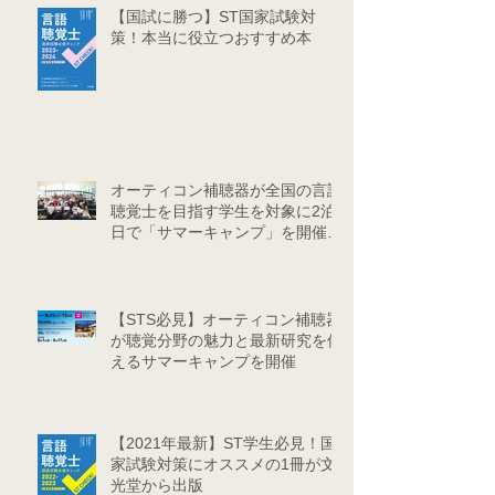
【国試に勝つ】ST国家試験対
策！本当に役立つおすすめ本
オーティコン補聴器が全国の言語
聴覚士を目指す学生を対象に2泊3
日で「サマーキャンプ」を開催し
ました
【STS必見】オーティコン補聴器
が聴覚分野の魅力と最新研究を伝
えるサマーキャンプを開催
【2021年最新】ST学生必見！国
家試験対策にオススメの1冊が文
光堂から出版